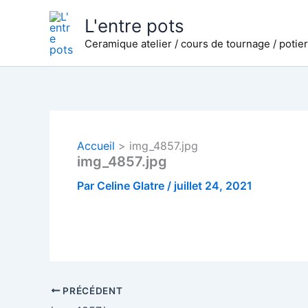
Aller
L'entre pots
au
Ceramique atelier / cours de tournage / potie
contenu
Accueil
img_4857.jpg
img_4857.jpg
Par
Celine Glatre
/
juillet 24, 2021
PRÉCÉDENT