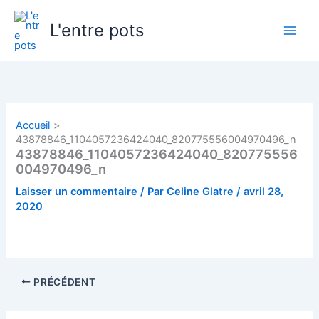
Aller
au
L'entre pots
contenu
Accueil
43878846_1104057236424040_820775556004970496_n
43878846_1104057236424040_820775556
004970496_n
Laisser un commentaire
/ Par
Celine Glatre
/
avril 28,
2020
PRÉCÉDENT