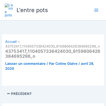
Aller
au
L'entre pots
contenu
Accueil
43753417_1104057336424030_9159806426384695296_n
43753417_1104057336424030_9159806426
384695296_n
Laisser un commentaire
/ Par
Celine Glatre
/
avril 28,
2020
PRÉCÉDENT